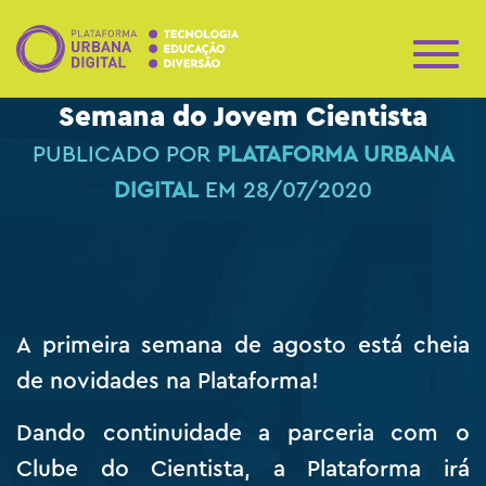
A
L
Semana do Jovem Cientista
T
E
PUBLICADO POR
PLATAFORMA URBANA
R
N
DIGITAL
EM
28/07/2020
A
R
N
A
V
E
G
A primeira semana de agosto está cheia
A
Ç
de novidades na Plataforma!
Ã
O
Dando continuidade a parceria com o
Clube do Cientista, a Plataforma irá