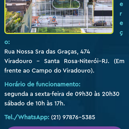
e
r
e
ç
o:
Rua Nossa Sra das Graças, 474
Viradouro – Santa Rosa-Niterói–RJ. (Em
frente ao Campo do Viradouro).
Horário de funcionamento:
segunda a sexta-feira de 09h30 às 20h30
sábado de 10h às 17h.
Tel./WhatsApp:
(21) 97876-5385