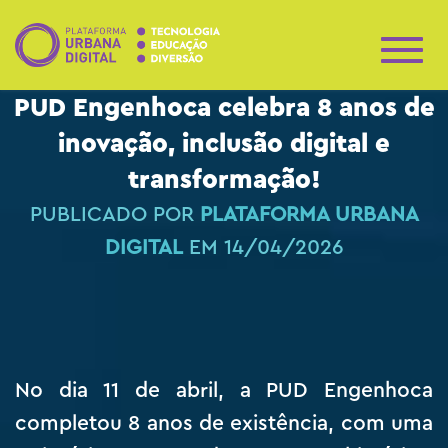
A
L
PUD Engenhoca celebra 8 anos de
T
E
inovação, inclusão digital e
R
N
transformação!
A
R
PUBLICADO POR
PLATAFORMA URBANA
N
A
DIGITAL
EM
14/04/2026
V
E
G
A
Ç
Ã
O
No dia 11 de abril, a PUD Engenhoca
completou 8 anos de existência, com uma