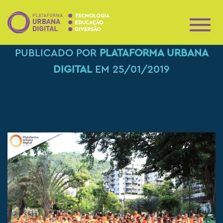
A
L
PUBLICADO POR
PLATAFORMA URBANA
T
E
DIGITAL
EM
25/01/2019
R
N
A
R
N
A
V
E
G
A
Ç
Ã
O