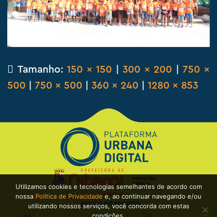
Tamanho:
150 × 150
|
300 × 200
|
750 ×
500
|
750 × 500
|
360 × 240
|
1280 × 853
Utilizamos cookies e tecnologias semelhantes de acordo com
nossa
Política de Privacidade
e, ao continuar navegando e/ou
utilizando nossos serviços, você concorda com estas
condições.