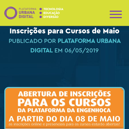
A
L
Inscrições para Cursos de Maio
T
E
PUBLICADO POR
PLATAFORMA URBANA
R
N
DIGITAL
EM
06/05/2019
A
R
N
A
V
E
G
A
Ç
Ã
O