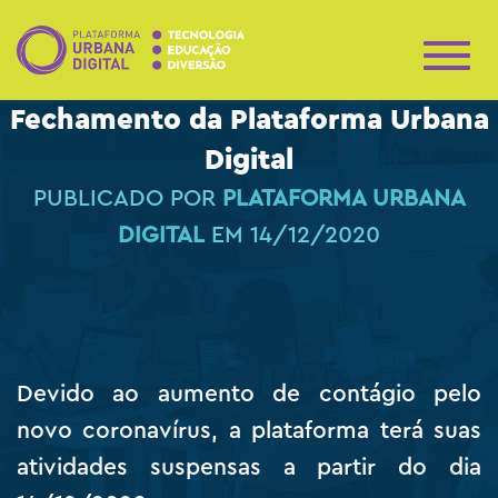
A
L
Fechamento da Plataforma Urbana
T
E
Digital
R
N
PUBLICADO POR
PLATAFORMA URBANA
A
R
DIGITAL
EM
14/12/2020
N
A
V
E
G
A
Ç
Devido ao aumento de contágio pelo
Ã
O
novo coronavírus, a plataforma terá suas
atividades suspensas a partir do dia