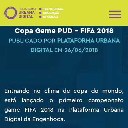
A
L
Copa Game PUD – FIFA 2018
T
E
PUBLICADO POR
PLATAFORMA URBANA
R
N
DIGITAL
EM
26/06/2018
A
R
N
A
V
E
G
Entrando no clima de copa do mundo,
A
Ç
está lançado o primeiro campeonato
Ã
O
game FIFA 2018 na Plataforma Urbana
Digital da Engenhoca.