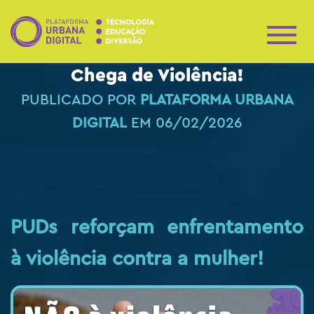
A
L
Chega de Violência!
T
E
PUBLICADO POR
PLATAFORMA URBANA
R
N
DIGITAL
EM
06/02/2026
A
R
N
A
V
E
G
PUDs reforçam enfrentamento
A
Ç
Ã
à violência contra a mulher!
O