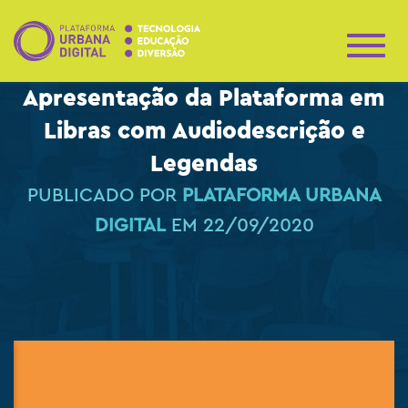
A
L
Apresentação da Plataforma em
T
E
Libras com Audiodescrição e
R
N
Legendas
A
R
PUBLICADO POR
PLATAFORMA URBANA
N
A
DIGITAL
EM
22/09/2020
V
E
G
A
Ç
Ã
O