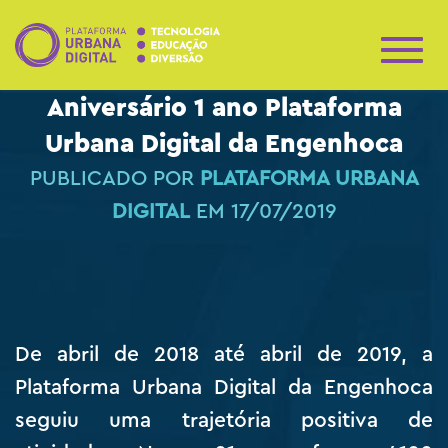
A
L
Aniversário 1 ano Plataforma
T
E
Urbana Digital da Engenhoca
R
N
PUBLICADO POR
PLATAFORMA URBANA
A
R
DIGITAL
EM
17/07/2019
N
A
V
E
G
A
Ç
De abril de 2018 até abril de 2019, a
Ã
O
Plataforma Urbana Digital da Engenhoca
seguiu uma trajetória positiva de